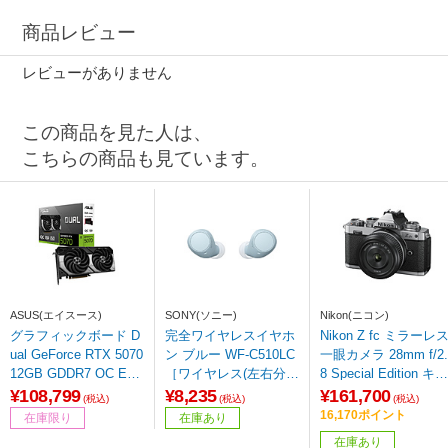
商品レビュー
レビューがありません
この商品を見た人は、
こちらの商品も見ています。
ASUS(エイスース)
SONY(ソニー)
Nikon(ニコン)
グラフィックボード D
完全ワイヤレスイヤホ
Nikon Z fc ミラーレ
ual GeForce RTX 5070
ン ブルー WF-C510LC
一眼カメラ 28mm f/2.
12GB GDDR7 OC Editi
［ワイヤレス(左右分
8 Special Edition キッ
on DUAL-RTX5070-O1
離) /Bluetooth対応］
ト ［単焦点レンズ］
¥108,799
¥8,235
¥161,700
(税込)
(税込)
(税込)
2G ［GeForce RTXシ
16,170ポイント
在庫限り
在庫あり
リーズ /12GB］
在庫あり