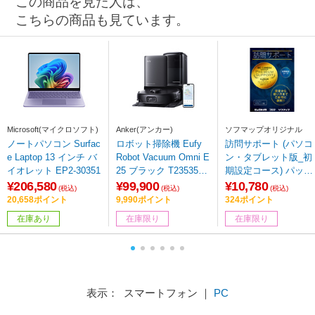
この商品を見た人は、
こちらの商品も見ています。
Microsoft(マイクロソフト)
Anker(アンカー)
ソフマップオリジナル
ノートパソコン Surfac
ロボット掃除機 Eufy
訪問サポート (パソコ
e Laptop 13 インチ バ
Robot Vacuum Omni E
ン・タブレット版_初
イオレット EP2-30351
25 ブラック T2353511
期設定コース) パッケ
［吸引＋拭くタイプ
ージ版 ※訪問対応エ
¥206,580
¥99,900
¥10,780
(税込)
(税込)
(税込)
（水拭き）］
アをご確認ください
20,658ポイント
9,990ポイント
324ポイント
【852】
在庫あり
在庫限り
在庫限り
表示： スマートフォン ｜
PC