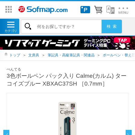
トップ
＞
文房具
＞
筆記具・高級筆記具・関連品
＞
ボールペン・替え
ぺんてる
3色ボールペン パック入り Calme(カルム) ター
コイズブルー XBXAC37SH ［0.7mm］