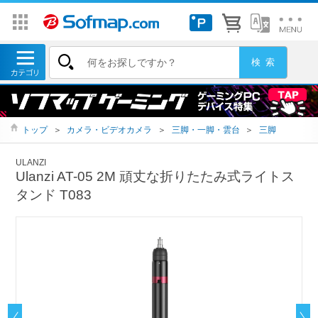
トップ
＞
カメラ・ビデオカメラ
＞
三脚・一脚・雲台
＞
三脚
ULANZI
Ulanzi AT-05 2M 頑丈な折りたたみ式ライトス
タンド T083