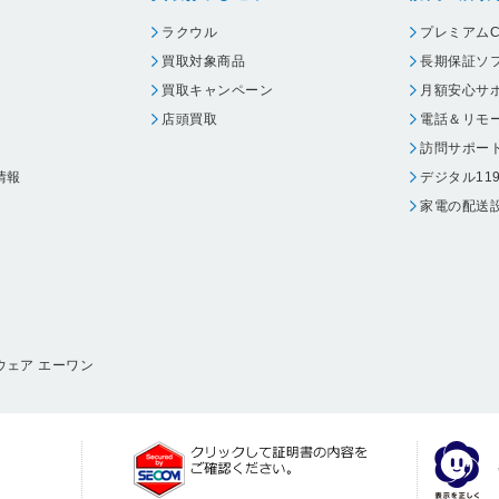
ラクウル
プレミアムC
買取対象商品
長期保証ソ
買取キャンペーン
月額安心サ
店頭買取
電話＆リモ
訪問サポー
情報
デジタル11
家電の配送
ウェア エーワン