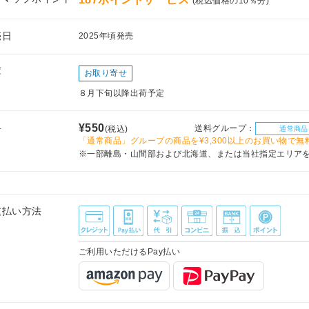
(税込価格の10％分)
売日
2025年頃発売
庫
お取り寄せ
８月下旬以降出荷予定
料
¥550
送料グループ：
(税込)
通常商品
「通常商品」グループの商品を¥3,300以上のお買い物で無
※一部離島・山間部および北海道、または当社指定エリア
支払い方法
ご利用いただけるPay払い