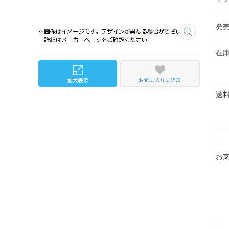
発
在
お気に入りに追加
送
お