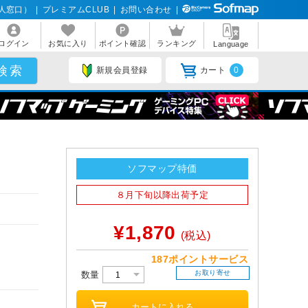
人窓口）
|
プレミアムCLUB
|
お問い合わせ
|
ログイン
お気に入り
ポイント確認
ランキング
Language
新規会員登録
カート
0
ソフマップ特価
８月下旬以降出荷予定
¥1,870
(税込)
187ポイントサービス
お取り寄せ
数量