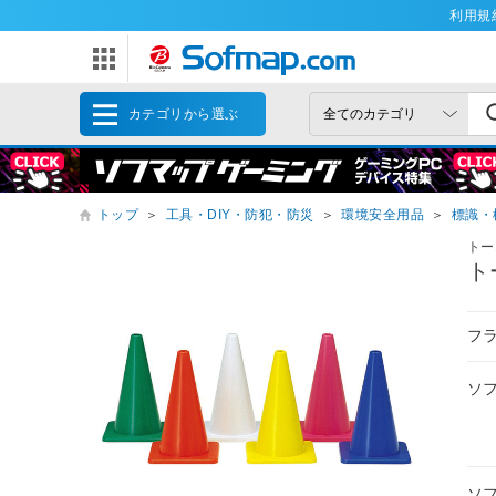
利用規
カテゴリから選ぶ
トップ
＞
工具・DIY・防犯・防災
＞
環境安全用品
＞
標識・
トー
ト
フ
ソ
ソ