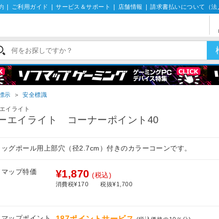
約
|
ご利用ガイド
|
サービス＆サポート
|
店舗情報
|
請求書払いについて（法
標示
＞
安全標識
エイライト
ーエイライト コーナーポイント40
ラッグポール用上部穴（径2.7cm）付きのカラーコーンです。
フマップ特価
¥1,870
(税込)
消費税¥170
税抜¥1,700
フマップポイント
187ポイントサービス