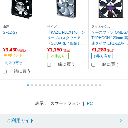
山洋
サイズ
アイネックス
SF12-S7
「KAZE FLEX140」シ
ケースファン OMEG
リーズのスクウェア
TYPHOON 120mm 高
（SQUARE / 四角）形
速タイプ CFZ-120RB
状モデル KF1425FD12
[120mm /2000RPM]
¥3,430
¥1,150
¥1,280
(税込)
(税込)
(税込)
S-P 高精度密閉型FDB
343ポイント
在庫あり
お取り寄せ
ベアリング採用システ
お取り寄せ
一緒に買う
一緒に買う
ムファン
一緒に買う
表示： スマートフォン ｜
PC
ご利用ガイド