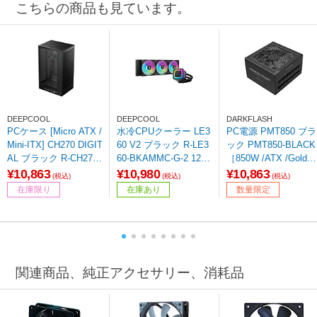
こちらの商品も見ています。
DEEPCOOL
DEEPCOOL
DARKFLASH
PCケース [Micro ATX /
水冷CPUクーラー LE3
PC電源 PMT850 ブラ
Mini-ITX] CH270 DIGIT
60 V2 ブラック R-LE3
ック PMT850-BLACK
AL ブラック R-CH270-
60-BKAMMC-G-2 120
［850W /ATX /Gold］
BKNDM0-G-1
mmファンｘ3 [LGA18
【sof001】
¥10,863
¥10,980
¥10,863
(税込)
(税込)
(税込)
51/1700/1200/1155/11
在庫限り
在庫あり
数量限定
51/1150・AM5/AM4]
関連商品、純正アクセサリー、消耗品