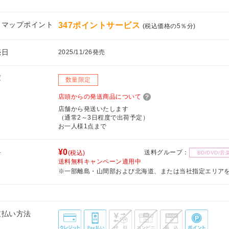
フマップポイント
347ポイントサービス
(税込価格の5％分)
売日
2025/11/26発売
庫
数量限定
店頭からの発送商品について
店舗から発送いたします
（通常2～3日程度で出荷予定）
お一人様1点まで
料
¥0
送料グループ：
(税込)
BD/DVD/音
送料無料キャンペーン適用中
※一部離島・山間部および北海道、または当社指定エリア
支払い方法