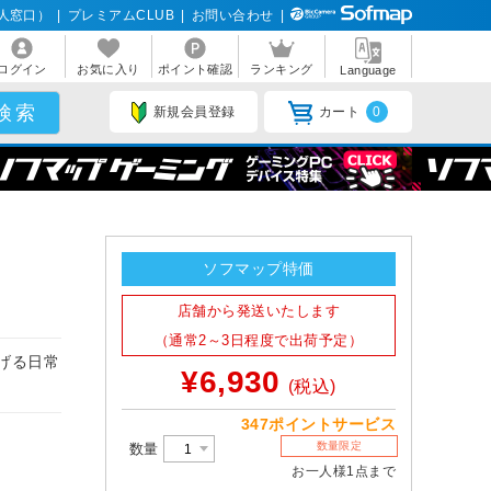
人窓口）
|
プレミアムCLUB
|
お問い合わせ
|
ログイン
お気に入り
ポイント確認
ランキング
Language
新規会員登録
カート
0
ソフマップ特価
店舗から発送いたします
（通常2～3日程度で出荷予定）
げる日常
¥6,930
(税込)
347ポイントサービス
数量限定
数量
お一人様1点まで