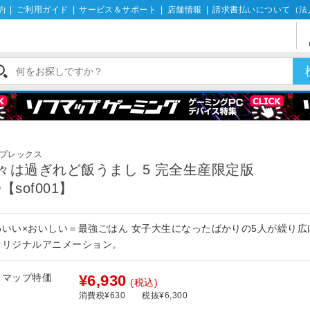
約
|
ご利用ガイド
|
サービス＆サポート
|
店舗情報
|
請求書払いについて（法
）
プレックス
々は過ぎれど飯うまし 5 完全生産限定版
D【sof001】
わいい×おいしい＝最強ごはん 女子大生になったばかりの5人が繰り広
オリジナルアニメーション。
フマップ特価
¥6,930
(税込)
消費税¥630
税抜¥6,300