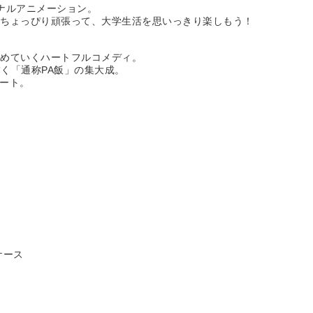
ナルアニメーション。
もちょっぴり頑張って、大学生活を思いっきり楽しもう！
、
深めていくハートフルコメディ。
描く「通称PA飯」の集大成。
タート。
ケース