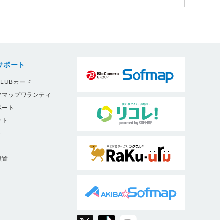
サポート
LUBカード
フマップワランティ
ポート
ート
ト
9
設置