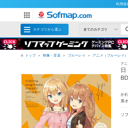
利用規
カテゴリから選ぶ
トップ
＞
映像・音楽
＞
ブルーレイ
＞
アニメ（ブルーレイ
アニ
日
B
か
系
ソ