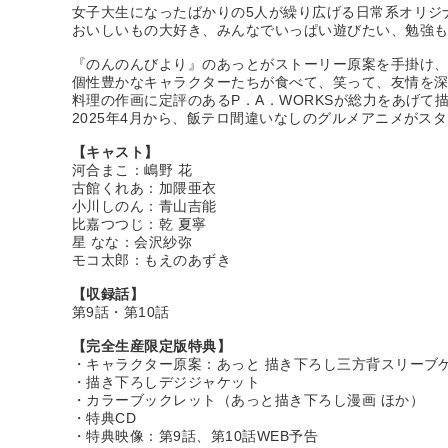
女子大生になったばかりの5人が繰り広げる日常系オリジ
おいしいもの大好き、みんなでいっぱい遊びたい、勉強
『のんのんびより』のあっとがストーリー原案を手掛け
個性豊かなキャラクターたちが食べて、笑って、友情を
料理の作画に定評のあるP．A．WORKSが総力をあげて
2025年4月から、飯テロ間違いなしのグルメアニメがス
【キャスト】
河合まこ：嶋野 花
古館くれあ：加隈亜衣
小川しのん：青山吉能
比嘉つつじ：乾 夏寧
星 なな：会沢紗弥
モコ太郎：もえのあずき
【収録話】
第9話・第10話
【完全生産限定版特典】
・キャラクター原案：あっと 描き下ろし三方背スリーブ
・描き下ろしデジジャケット
・カラーブックレット（あっと描き下ろし漫画 ほか）
・特典CD
・特典映像：第9話、第10話WEB予告