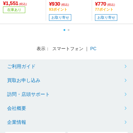
⇔DVI /0.1m］
¥1,551
HADVF-706BB ［HDM
¥930
¥770
(税込)
(税込)
(税込)
I⇔DVI /0.15m］
93ポイント
77ポイント
在庫あり
お取り寄せ
お取り寄せ
表示： スマートフォン ｜
PC
ご利用ガイド
買取お申し込み
訪問・店頭サポート
会社概要
企業情報