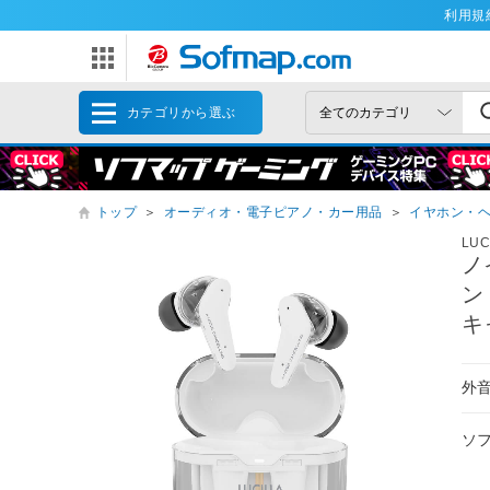
利用規
カテゴリから選ぶ
トップ
＞
オーディオ・電子ピアノ・カー用品
＞
イヤホン・
LUC
ノ
ン
キ
外
ソ