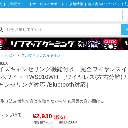
約
|
ご利用ガイド
|
サービス＆サポート
|
店舗情報
|
請求書払いについて（法
ヘッドホン
＞
フルワイヤレスイヤホン
ILLA
イズキャンセリング機能付き 完全ワイヤレスイ
 ホワイト TWS010WH ［ワイヤレス(左右分離) 
ャンセリング対応 /Bluetooth対応］
音取り込み機能で音楽を聴きながらでも周囲の音が聞ける
フマップ特価
¥2,930
(税込)
消費税¥266
税抜¥2,664