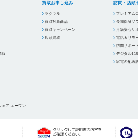
買取お申し込み
訪問・店頭
ラクウル
プレミアムC
買取対象商品
長期保証ソ
買取キャンペーン
月額安心サ
店頭買取
電話＆リモ
訪問サポー
情報
デジタル11
家電の配送
ウェア エーワン