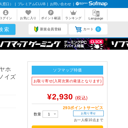
人窓口）
|
プレミアムCLUB
|
お問い合わせ
|
ログイン
お気に入り
ポイント確認
ランキング
Language
新規会員登録
カート
0
ヤホ
ソフマップ特価
/ノイズ
お取り寄せ(入荷次第の発送となります)
¥2,930
(税込)
293ポイントサービス
お取り寄せ
数量
お一人様10点まで