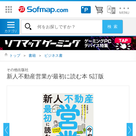
トップ
＞
書籍
＞
ビジネス書
その他出版社
新人不動産営業が最初に読む本 5訂版