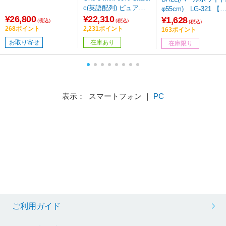
c(英語配列) ピュアホ
φ55cm) LG-321 【8
ワイト dk-one3-classic
¥26,800
¥22,310
4】
¥1,628
(税込)
(税込)
(税込)
-pw-rgb-mini-silver
268ポイント
2,231ポイント
163ポイント
［有線 /USB］
お取り寄せ
在庫あり
在庫限り
表示： スマートフォン ｜
PC
ご利用ガイド