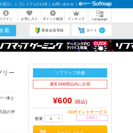
人窓口）
|
プレミアムCLUB
|
お問い合わせ
|
ログイン
お気に入り
ポイント確認
ランキング
Language
新規会員登録
カート
0
グリー
ソフマップ特価
通常24時間以内に出荷
が一体と
¥600
(税込)
部品の外
30ポイントサービス
在庫限り
。
数量