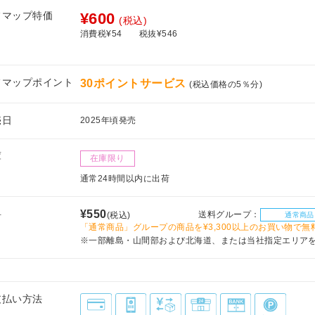
フマップ特価
¥600
(税込)
消費税¥54
税抜¥546
フマップポイント
30ポイントサービス
(税込価格の5％分)
売日
2025年頃発売
庫
在庫限り
通常24時間以内に出荷
料
¥550
送料グループ：
(税込)
通常商品
「通常商品」グループの商品を¥3,300以上のお買い物で無
※一部離島・山間部および北海道、または当社指定エリア
支払い方法