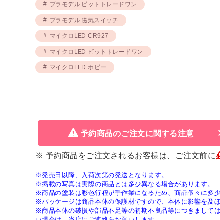
プラモデル ビットトレードワン
プラモデル 磁気スイッチ
マイクロLED CR927
マイクロLED ビットトレードワン
マイクロLED ホビー
予約商品のご注文に関する注意
※ 予約商品をご注文されるお客様は、ご注文前に
※発売日以降、入荷次第の発送となります。
※掲載の写真は実際の商品とは多少異なる場合があります。
※商品の塗装は彩色行程が手作業になるため、商品個々に多
※パッケージは商品本体の保護材ですので、本体に影響を及
※商品本体の破損や部品不足等の初期不良品等につきまして
い場合は、当店にご連絡をお願いします。