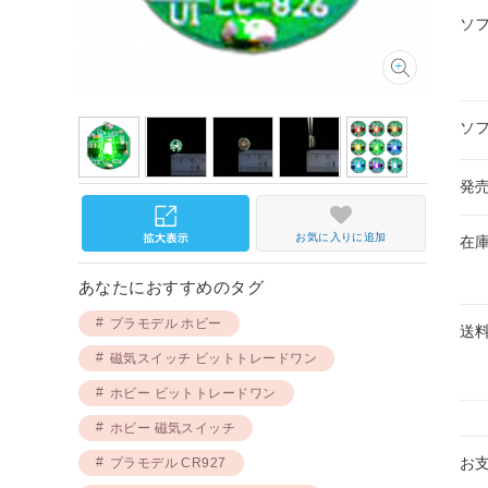
ソ
ソ
発
お気に入りに追加
在
あなたにおすすめのタグ
プラモデル ホビー
送
磁気スイッチ ビットトレードワン
ホビー ビットトレードワン
ホビー 磁気スイッチ
お
プラモデル CR927