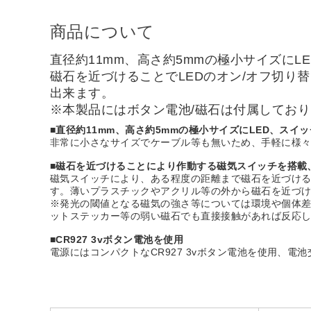
商品について
直径約11mm、高さ約5mmの極小サイズに
磁石を近づけることでLEDのオン/オフ切り
出来ます。
※本製品にはボタン電池/磁石は付属してお
■直径約11mm、高さ約5mmの極小サイズにLED、ス
非常に小さなサイズでケーブル等も無いため、手軽に様
■磁石を近づけることにより作動する磁気スイッチを搭載
磁気スイッチにより、ある程度の距離まで磁石を近づける
す。薄いプラスチックやアクリル等の外から磁石を近づ
※発光の閾値となる磁気の強さ等については環境や個体差
ットステッカー等の弱い磁石でも直接接触があれば反応
■CR927 3vボタン電池を使用
電源にはコンパクトなCR927 3vボタン電池を使用、電