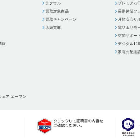
ラクウル
プレミアムC
買取対象商品
長期保証ソ
買取キャンペーン
月額安心サ
店頭買取
電話＆リモ
訪問サポー
情報
デジタル11
家電の配送
ウェア エーワン