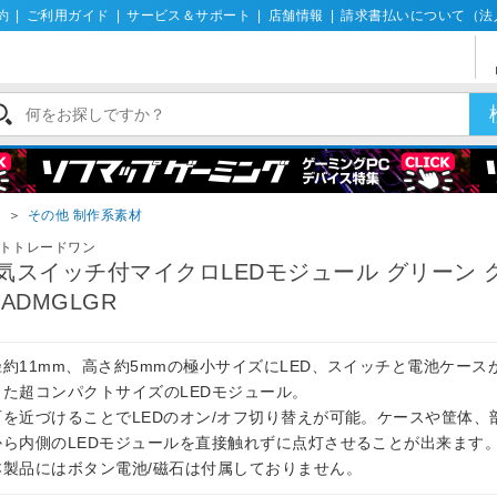
約
|
ご利用ガイド
|
サービス＆サポート
|
店舗情報
|
請求書払いについて（法
材
＞
その他 制作系素材
トトレードワン
気スイッチ付マイクロLEDモジュール グリーン 
 ADMGLGR
径約11mm、高さ約5mmの極小サイズにLED、スイッチと電池ケース
った超コンパクトサイズのLEDモジュール。
石を近づけることでLEDのオン/オフ切り替えが可能。ケースや筐体、
から内側のLEDモジュールを直接触れずに点灯させることが出来ます
本製品にはボタン電池/磁石は付属しておりません。