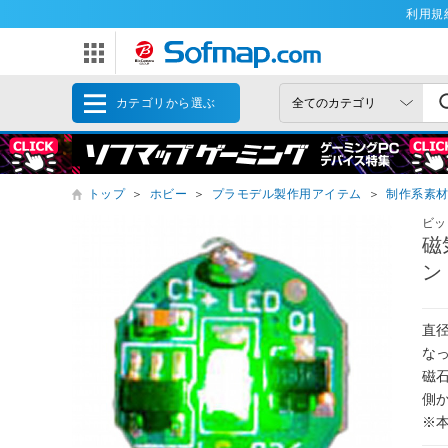
利用規
カテゴリから選ぶ
トップ
＞
ホビー
＞
プラモデル製作用アイテム
＞
制作系素
ビッ
磁
ン
直
な
磁
側
※