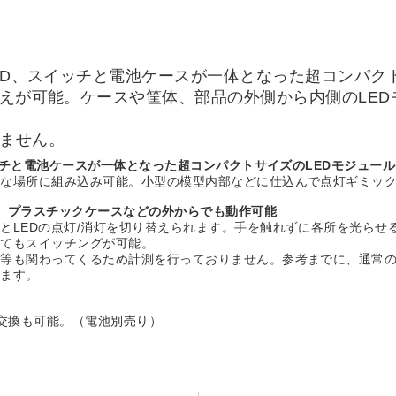
LED、スイッチと電池ケースが一体となった超コンパク
替えが可能。ケースや筐体、部品の外側から内側のLE
りません。
イッチと電池ケースが一体となった超コンパクトサイズのLEDモジュール
々な場所に組み込み可能。小型の模型内部などに仕込んで点灯ギミッ
、プラスチックケースなどの外からでも動作可能
とLEDの点灯/消灯を切り替えられます。手を触れずに各所を光らせ
けてもスイッチングが可能。
等も関わってくるため計測を行っておりません。参考までに、通常の磁
します。
池交換も可能。（電池別売り）