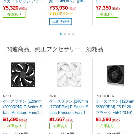
クカートリッジ ブラッ
続 「BizDAS」セキュ
L
ク (大容量)
リティモデル(Mac/Win
¥5,320
¥33,930
¥7,350
(税込)
(税込)
(税込)
dows11対応) ［4TB /
3,393ポイント
在庫あり
在庫あり
ポータブル型］
お取り寄せ
関連商品、純正アクセサリー、消耗品
NZXT
NZXT
PCCOOLER
ケースファン [120mm
ケースファン [140mm
ケースファン [120m
/2000RPM] F Series S
/1700RPM] F Series S
/2200RPM] F5 R120
tatic Pressure Fans12
tatic Pressure Fans14
ブラック F5R120-BK
0 (2024) ブラック RF-
0 (2024) ホワイト RF-
¥1,490
¥1,667
¥1,590
(税込)
(税込)
(税込)
P12SF-B2 【864】
P14SF-W2
在庫あり
在庫あり
在庫あり