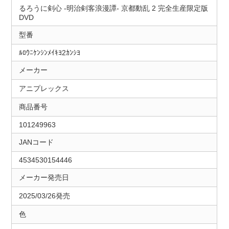
るろうに剣心 ‐明治剣客浪漫譚- 京都動乱 2 完全生産限定版
DVD
型番
ﾙﾛｳﾆｹﾝｼﾝﾒｲｷﾖ2ｶﾝｼﾖ
メーカー
アニプレックス
商品番号
101249963
JANコード
4534530154446
メーカー発売日
2025/03/26発売
色