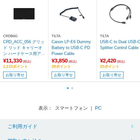
CRDBAG
TILTA
TILTA
CRD_ACC_056 グリッ
Canon LP-E6 Dummy
USB-C to Dual USB-
ド リッド キャリーオ
Battery to USB-C PD
Splitter Control Cable
ン ハードケース用アク
Power Cable
セサリー CRD_ACC_0
¥11,330
¥3,850
¥2,420
(税込)
(税込)
(税込)
56
1,133ポイント
39ポイント
25ポイント
お取り寄せ
お取り寄せ
お取り寄せ
表示： スマートフォン ｜
PC
ご利用ガイド