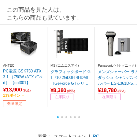
この商品を見た人は、
こちらの商品も見ています。
ANTEC
MSI(エムエスアイ)
Panasonic(パナソニック)
PC電源 GSK750 ATX
グラフィックボード G
メンズシェーバー ラ
3.1 ［750W /ATX /Gol
T 710 2GD3H 4HDMI
ダッシュ シャンパンシ
d］ 【sof001】
［GeForce GTシリー
ルバー ES-L361D-S
¥13,900
ズ /2GB］ 【864】
［3枚刃 /AC100V-240
¥8,380
¥18,780
(税込)
(税込)
(税込)
V］
139ポイント
在庫限り
在庫限り
数量限定
表示： スマートフォン ｜
PC