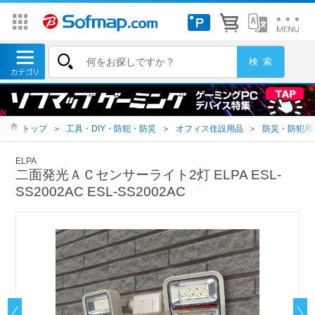
トップ
＞
工具・DIY・防犯・防災
＞
オフィス住設用品
＞
防災・防犯用
ELPA
二面発光ＡＣセンサーライト2灯 ELPA ESL-
SS2002AC ESL-SS2002AC