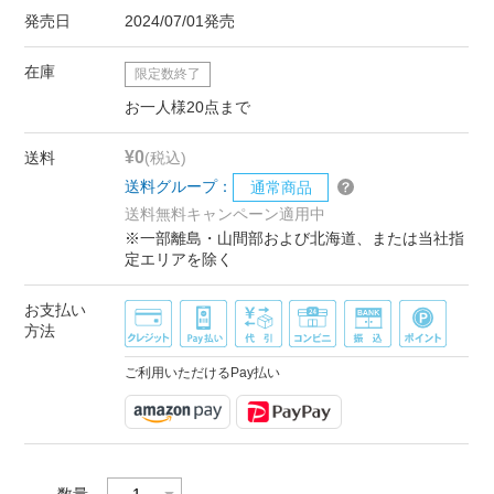
発売日
2024/07/01発売
在庫
限定数終了
お一人様20点まで
¥0
送料
(税込)
送料グループ：
通常商品
送料無料キャンペーン適用中
※一部離島・山間部および北海道、または当社指
定エリアを除く
お支払い
方法
ご利用いただけるPay払い
数量