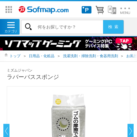
トップ
＞
日用品・化粧品
＞
洗濯洗剤・掃除洗剤・食器用洗剤
＞
お風
ミズムジャパン
ラバーバススポンジ