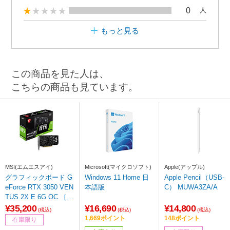
0
人
もっと見る
この商品を見た人は、
こちらの商品も見ています。
MSI(エムエスアイ)
Microsoft(マイクロソフト)
Apple(アップル)
グラフィックボード G
Windows 11 Home 日
Apple Pencil（USB-
eForce RTX 3050 VEN
本語版
C） MUWA3ZA/A
TUS 2X E 6G OC ［G
eForce RTXシリーズ /
¥35,200
¥16,690
¥14,800
(税込)
(税込)
(税込)
6GB］
1,669ポイント
148ポイント
在庫限り