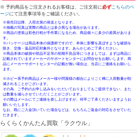
※ 予約商品をご注文されるお客様は、ご注文前に
必ず
こちらのペ
ージ
にて注意事項等をご確認ください。
※発売日以降、入荷次第の発送となります。
※掲載の写真は実際の商品とは多少異なる場合があります。
※商品の塗装は彩色行程が手作業になるため、商品個々に多少の差異がありま
す。
※パッケージは商品本体の保護材ですので、本体に影響を及ぼすような破損を
除き、交換・返品対応対象外となります。あらかじめご了承ください。
※商品本体の破損や部品不足等の初期不良品等につきましては、まずは商品に
記載されていますメーカーのサポートセンターにお問合せをお願いします。商
品にメーカーサポートセンターの記載が無い場合は、当店にご連絡をお願いし
ます。
※ホビー系予約商品はメーカー様や問屋様の都合によりごく稀に入荷数量が削
減されることがございます。
その為、ご予約のお申し込みをいただいておりましてもご提供できない、また
は数量を減らさせていただくことがございます。
その際はメールにてご連絡を差し上げますが、何卒ご了承くださいますようお
願いいたします。
なお、既にご入金頂いていた場合などは、もちろんご返金の対応をさせていた
だきます。
らくらくかんたん買取「ラクウル」