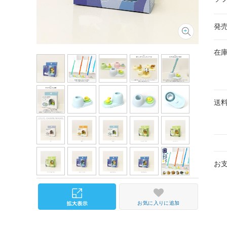
発
在
送
お
お気に入りに追加