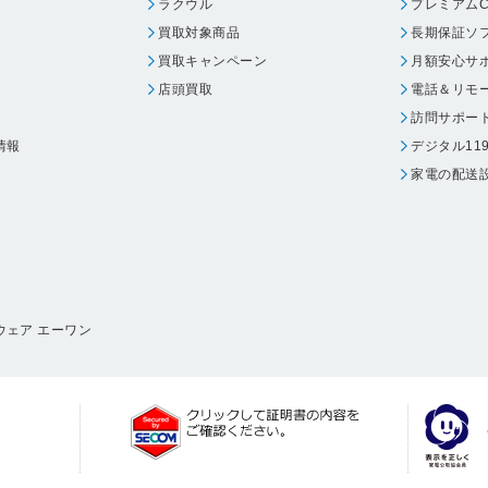
ラクウル
プレミアムC
買取対象商品
長期保証ソ
買取キャンペーン
月額安心サ
店頭買取
電話＆リモ
訪問サポー
情報
デジタル11
家電の配送
ウェア エーワン