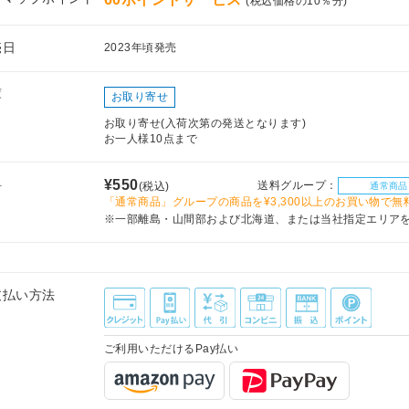
(税込価格の10％分)
売日
2023年頃発売
庫
お取り寄せ
お取り寄せ(入荷次第の発送となります)
お一人様10点まで
料
¥550
送料グループ：
(税込)
通常商品
「通常商品」グループの商品を¥3,300以上のお買い物で無
※一部離島・山間部および北海道、または当社指定エリア
支払い方法
ご利用いただけるPay払い