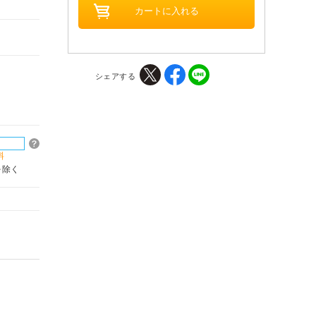
シェアする
料
を除く