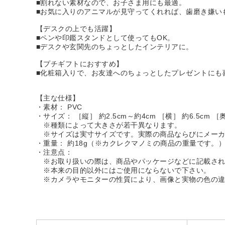
■割れない素材なので、お子さま用にも最適。
■お気に入りのアニマルが見守ってくれれば、歯磨き嫌い
【デスクの上でも活躍】
■ペンや印鑑スタンドとして使ってもOK。
■デスクや玄関先のちょっとしたインテリアに。
【プチギフトにおすすめ】
■化粧箱入りで、お友達へのちょっとしたプレゼントにも
【主な仕様】
・素材： PVC
・サイズ： ［縦］ 約2.5cm～約4cm ［横］ 約6.5cm ［奥
※種類によって大きさが若干異なります。
※サイズは実寸サイズです。実際の商品ならびにメーカ
・重量： 約18g（※カクレクマノミの商品の重量です。
・注意点：
※お取り扱いの際は、商品やパッケージなどに記載され
※本来の目的以外にはご使用にならないで下さい。
※カメラやモニターの性質により、画像と実物の色の違