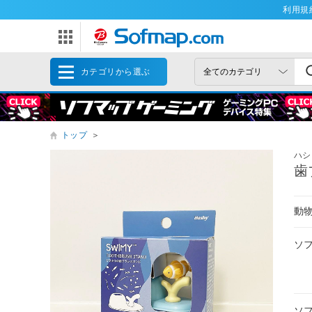
利用規
カテゴリから選ぶ
トップ
＞
ハシ
歯
動
ソ
ソ