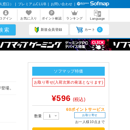
人窓口）
|
プレミアムCLUB
|
お問い合わせ
|
ログイン
お気に入り
ポイント確認
ランキング
Language
新規会員登録
カート
0
ソフマップ特価
お取り寄せ(入荷次第の発送となります)
が登場。
¥596
(税込)
60ポイントサービス
お取り寄せ
数量
お一人様10点まで