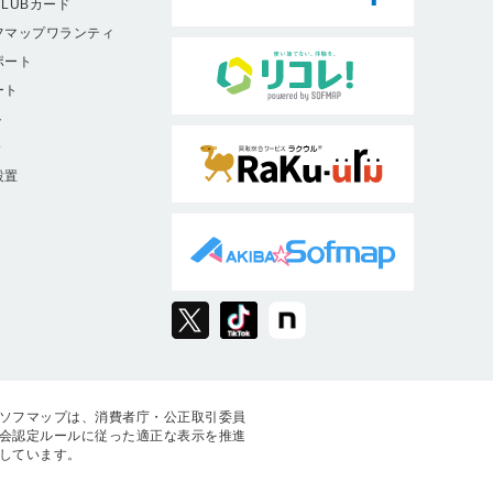
LUBカード
フマップワランティ
ポート
ート
ト
9
設置
ソフマップは、消費者庁・公正取引委員
会認定ルールに従った適正な表示を推進
しています。