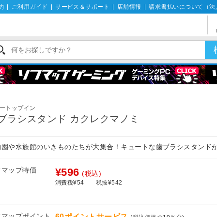
約
|
ご利用ガイド
|
サービス＆サポート
|
店舗情報
|
請求書払いについて（法
ートップイン
ブラシスタンド カクレクマノミ
物園や水族館のいきものたちが大集合！キュートな歯ブラシスタンド
フマップ特価
¥596
(税込)
消費税¥54
税抜¥542
フマップポイント
60ポイントサービス