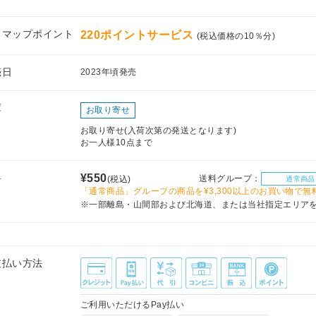
フマップポイント
220ポイントサービス
(税込価格の10％分)
売日
2023年頃発売
庫
お取り寄せ
お取り寄せ(入荷次第の発送となります)
お一人様10点まで
料
¥550
送料グループ：
(税込)
通常商品
「通常商品」グループの商品を¥3,300以上のお買い物で無
※一部離島・山間部および北海道、または当社指定エリア
支払い方法
ご利用いただけるPay払い