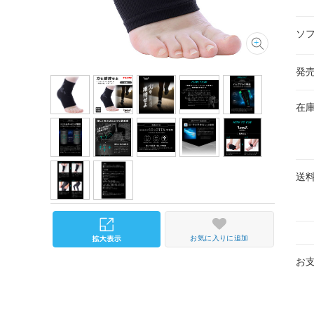
ソ
発
在
送
お気に入りに追加
お