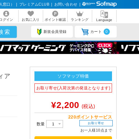
人窓口）
|
プレミアムCLUB
|
お問い合わせ
|
ログイン
お気に入り
ポイント確認
ランキング
Language
新規会員登録
カート
0
ティア
ソフマップ特価
お取り寄せ(入荷次第の発送となります)
¥2,200
(税込)
220ポイントサービス
お取り寄せ
数量
お一人様10点まで