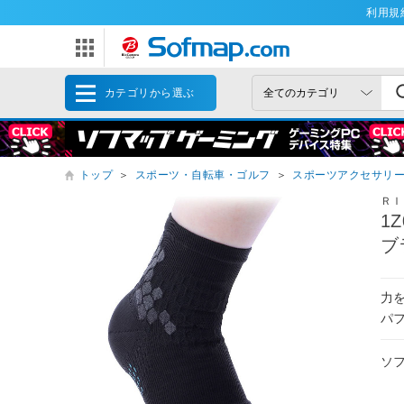
利用規
カテゴリから選ぶ
トップ
＞
スポーツ・自転車・ゴルフ
＞
スポーツアクセサリ
ＲＩ
1
ブ
力
パ
ソ