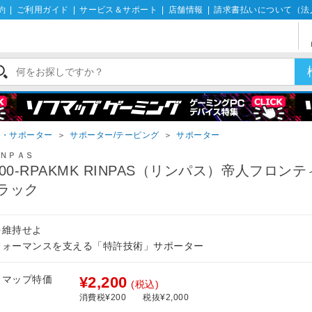
約
|
ご利用ガイド
|
サービス＆サポート
|
店舗情報
|
請求書払いについて（法
ー・サポーター
＞
サポーター/テーピング
＞
サポーター
ＮＰＡＳ
Z00-RPAKMK RINPAS（リンパス）帝人フロン
ラック
を維持せよ
フォーマンスを支える「特許技術」サポーター
フマップ特価
¥2,200
(税込)
消費税¥200
税抜¥2,000