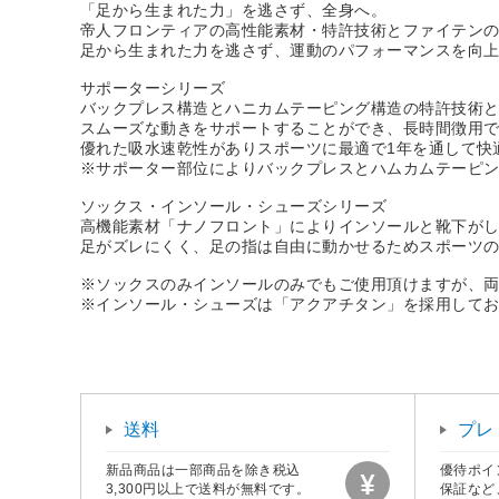
「足から生まれた力」を逃さず、全身へ。
帝人フロンティアの高性能素材・特許技術とファイテン
足から生まれた力を逃さず、運動のパフォーマンスを向
サポーターシリーズ
バックプレス構造とハニカムテーピング構造の特許技術と高
スムーズな動きをサポートすることができ、長時間徴用
優れた吸水速乾性がありスポーツに最適で1年を通して快
※サポーター部位によりバックプレスとハムカムテーピ
ソックス・インソール・シューズシリーズ
高機能素材「ナノフロント」によりインソールと靴下が
足がズレにくく、足の指は自由に動かせるためスポーツ
※ソックスのみインソールのみでもご使用頂けますが、
※インソール・シューズは「アクアチタン」を採用して
送料
プレ
新品商品は一部商品を除き税込
優待ポイ
3,300円以上で送料が無料です。
保証など