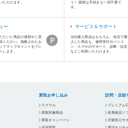
いただけます。
う！ 面倒な手続きも一切不要で
す。
ュー
サービス＆サポート
ただいた商品の感想やご意
当社購入商品はもちろん、他店で購
稿ください。掲載されたお
入した商品も、修理受付やパソコ
ソフマップポイントをプレ
ン・スマホのサポート、診断・設定
たします。
などご利用いただけます。
買取お申し込み
訪問・店頭
ラクウル
プレミアムC
買取対象商品
長期保証ソ
買取キャンペーン
月額安心サ
店頭買取
電話＆リモ