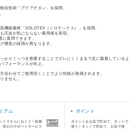
の独自技術「アクアチタン」を採用。
上。
機能素材「SOLOTEX（ソロテックス）」を採用。
でも圧迫が気にならない着用感を実現。
適に着用できます。
ング構造の採用が異なります。
しっかりくっつき密着することでズレにくくまるで足に吸着している
のパフォーマンスが向上。
両方合わせてご使用頂くことでより性能が発揮されます。
おりません。
ミアム
ポイント
ントでさらにおトク！長期
ポイントをお店で貯めて、ネットで
、安心のサポートサービス
使う！ネットで貯めて、お店で使