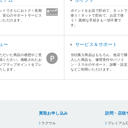
ミアム
ポイント
ントでさらにおトク！長期
ポイントをお店で貯めて、ネットで
、安心のサポートサービス
使う！ネットで貯めて、お店で使
いただけます。
う！ 面倒な手続きも一切不要で
す。
ュー
サービス＆サポート
ただいた商品の感想やご意
当社購入商品はもちろん、他店で購
稿ください。掲載されたお
入した商品も、修理受付やパソコ
ソフマップポイントをプレ
ン・スマホのサポート、診断・設定
たします。
などご利用いただけます。
買取お申し込み
訪問・店頭
ラクウル
プレミアムC