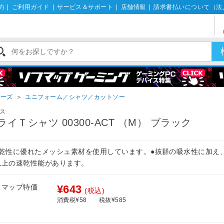
約
|
ご利用ガイド
|
サービス＆サポート
|
店舗情報
|
請求書払いについて（法
ューズ
＞
ユニフォーム／シャツ／カットソー
ス
ライＴシャツ 00300-ACT （M） ブラック
速乾性に優れたメッシュ素材を使用しています。●抜群の吸水性に加え
以上の速乾性能があります。
フマップ特価
¥643
(税込)
消費税¥58
税抜¥585