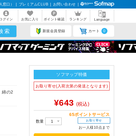
人窓口）
|
プレミアムCLUB
|
お問い合わせ
|
ログイン
お気に入り
ポイント確認
ランキング
Language
新規会員登録
カート
0
ソフマップ特価
お取り寄せ(入荷次第の発送となります)
、綿の2
¥643
(税込)
65ポイントサービス
お取り寄せ
数量
お一人様10点まで