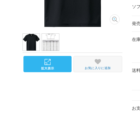
ソ
発
在
お気に入りに追加
送
お