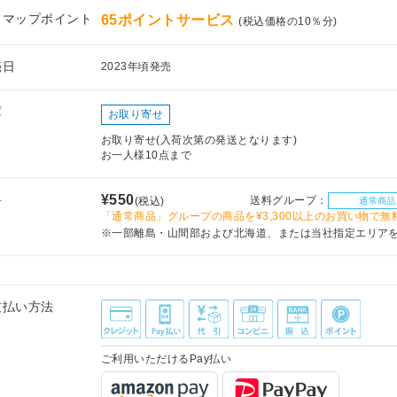
フマップポイント
65ポイントサービス
(税込価格の10％分)
売日
2023年頃発売
庫
お取り寄せ
お取り寄せ(入荷次第の発送となります)
お一人様10点まで
料
¥550
送料グループ：
(税込)
通常商品
「通常商品」グループの商品を¥3,300以上のお買い物で無
※一部離島・山間部および北海道、または当社指定エリア
支払い方法
ご利用いただけるPay払い