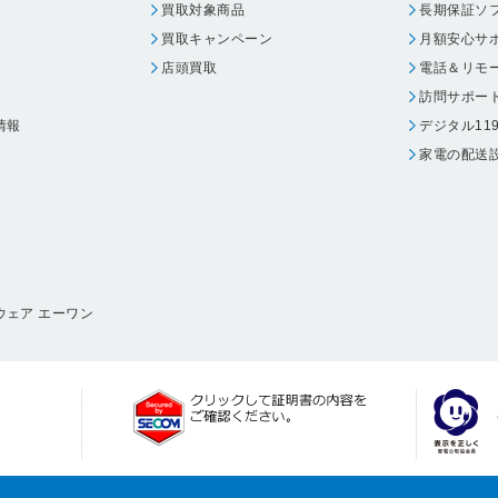
買取対象商品
長期保証ソ
買取キャンペーン
月額安心サ
店頭買取
電話＆リモ
訪問サポー
情報
デジタル11
家電の配送
ウェア エーワン