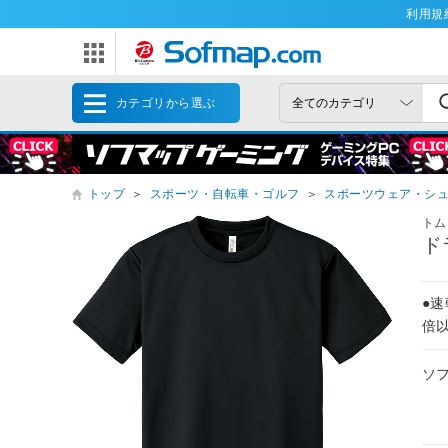
利用規
カテゴリから選ぶ
トップ
＞
スポーツ・自転車・ゴルフ
＞
スポーツウェア・シ
トム
ド
●
倍
ソ