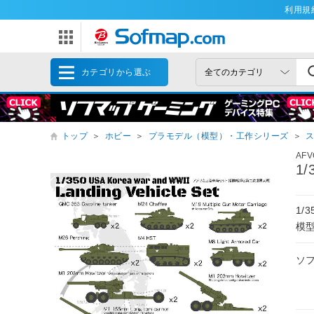
利用規
カテゴリから選ぶ
トップ
＞
ホビー
＞
プラモデル（模型）・工作シリーズ
＞
AFV
1
1/
模
ソ