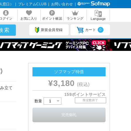
人窓口）
|
プレミアムCLUB
|
お問い合わせ
|
ログイン
お気に入り
ポイント確認
ランキング
Language
新規会員登録
カート
0
)
ソフマップ特価
¥3,180
(税込)
組み立て
159ポイントサービス
限定数終了
数量