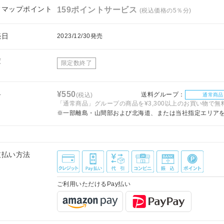
フマップポイント
159ポイントサービス
(税込価格の5％分)
売日
2023/12/30発売
庫
限定数終了
料
¥550
送料グループ：
(税込)
通常商品
「通常商品」グループの商品を¥3,300以上のお買い物で無
※一部離島・山間部および北海道、または当社指定エリア
支払い方法
ご利用いただけるPay払い