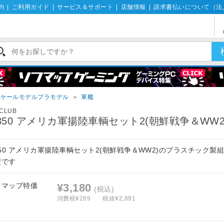
約
|
ご利用ガイド
|
サービス＆サポート
|
店舗情報
|
請求書払いについて（法
スケールモデルプラモデル
＞
軍艦
CLUB
/350 アメリカ軍揚陸車輌セット2(朝鮮戦争＆WW2
350 アメリカ軍揚陸車輌セット2(朝鮮戦争＆WW2)のプラスチック製
型です
フマップ特価
¥3,180
(税込)
消費税¥289
税抜¥2,891