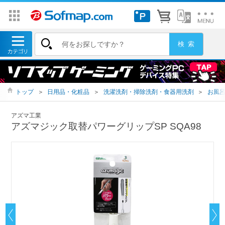
トップ
＞
日用品・化粧品
＞
洗濯洗剤・掃除洗剤・食器用洗剤
＞
お風
アズマ工業
アズマジック取替パワーグリップSP SQA98