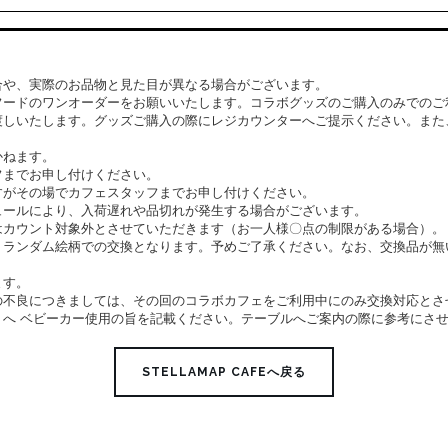
合や、実際のお品物と見た目が異なる場合がございます。
フードのワンオーダーをお願いいたします。コラボグッズのご購入のみでのご
渡しいたします。グッズご購入の際にレジカウンターへご提示ください。また
かねます。
フまでお申し付けください。
すがその場でカフェスタッフまでお申し付けください。
ュールにより、入荷遅れや品切れが発生する場合がございます。
はカウント対象外とさせていただきます（お一人様〇点の制限がある場合）。
、ランダム絵柄での交換となります。予めご了承ください。なお、交換品が無
ます。
の不良につきましては、その回のコラボカフェをご利用中にのみ交換対応とさ
」へ ベビーカー使用の旨を記載ください。テーブルへご案内の際に参考にさ
STELLAMAP CAFEへ戻る