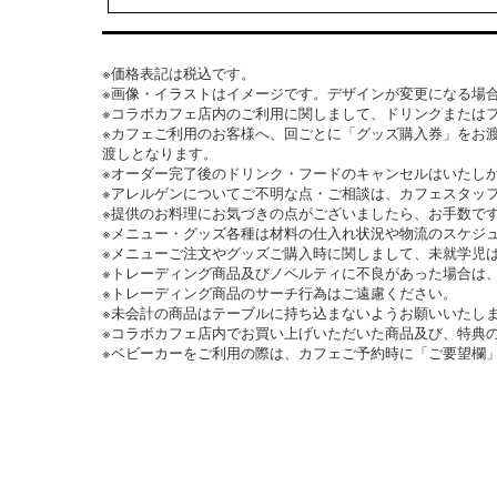
※価格表記は税込です。
※画像・イラストはイメージです。デザインが変更になる場
※コラボカフェ店内のご利用に関しまして、ドリンクまたは
※カフェご利用のお客様へ、回ごとに「グッズ購入券」をお
渡しとなります。
※オーダー完了後のドリンク・フードのキャンセルはいたし
※アレルゲンについてご不明な点・ご相談は、カフェスタッ
※提供のお料理にお気づきの点がございましたら、お手数で
※メニュー・グッズ各種は材料の仕入れ状況や物流のスケジ
※メニューご注文やグッズご購入時に関しまして、未就学児
※トレーディング商品及びノベルティに不良があった場合は
※トレーディング商品のサーチ行為はご遠慮ください。
※未会計の商品はテーブルに持ち込まないようお願いいたし
※コラボカフェ店内でお買い上げいただいた商品及び、特典
※ベビーカーをご利用の際は、カフェご予約時に「ご要望欄