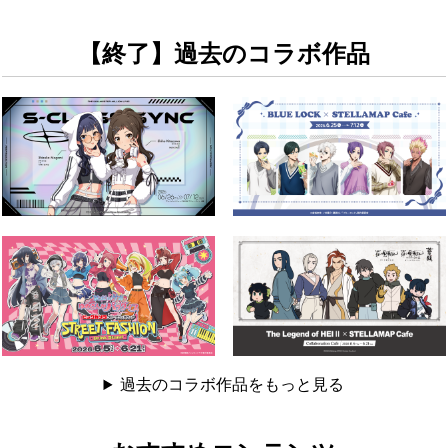
報公開！
『「10DANCE」POP UP SHOP & DRINK STAND』の開催が決定いたしまし
【終了】過去のコラボ作品
た。また、各種情報を公開いたします。
詳しくはこちら ≫
過去のお知らせを見る
過去のコラボ作品をもっと見る