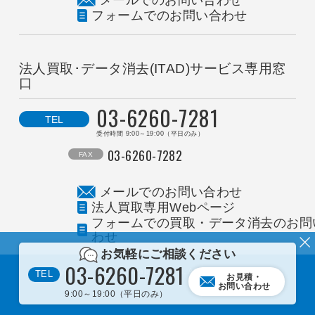
メールでのお問い合わせ
フォームでのお問い合わせ
法人買取･データ消去(ITAD)サービス専用窓
口
0
3
-
6
2
6
0
-
7
2
8
1
TEL
受付時間 9:00～19:00（平日のみ）
03-6260-7282
FAX
メールでのお問い合わせ
法人買取専用Webページ
フォームでの買取・データ消去のお問
わせ
お気軽にご相談ください
0
3
-
6
2
6
0
-
7
2
8
1
Copyright © 2000 Sofmap Co., Ltd. All Rights Reserved.
TEL
お見積・
お問い合わせ
9:00～19:00（平日のみ）