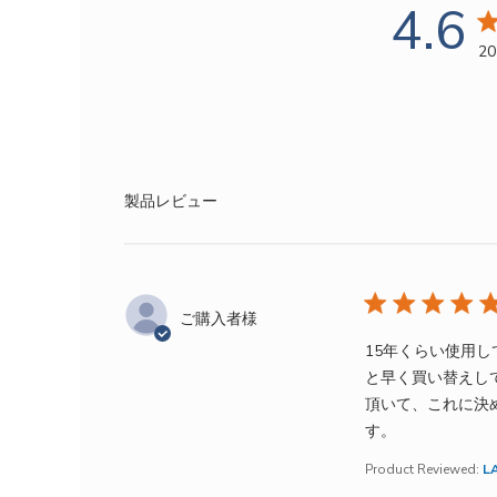
4.6
4
2
製品レビュー
ご購入者様
15年くらい使用
と早く買い替えし
頂いて、これに決
read more ab
す。
Product Reviewed:
L