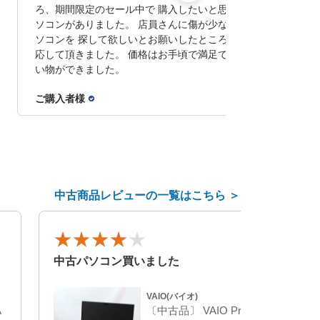
ろ、期間限定のセール中で 購入したいと思うノートパ
ソコンがありました。 店員さんに傷が少ないノートパ
ソコンを 探して欲しいとお願いしたところ、 心良く対
応して頂きました。 価格はお手頃で満足でき、 良い買
い物ができました。
ご購入者様
07/31/26
中古商品レビューの一覧はこちら ＞
2026/7/18
中古パソコン買いました
VAIO(バイオ)
A
〔中古品〕 VAIO Pro PK VJPK13