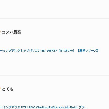
コスパ最高
ore about review content
ーミングデスクトップパソコン EK-265K57［RTX5070］ 【影界シリーズ】
とても
out review content
ーミングマウス P711 ROG Gladius III Wireless AimPoint ブラ...