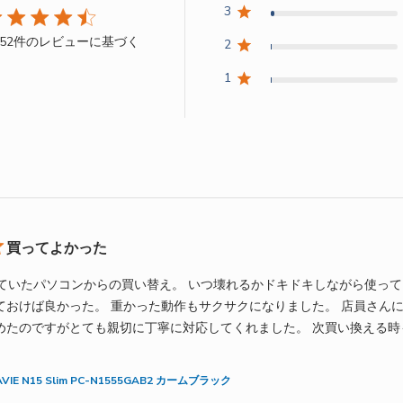
3
.6つ星の評価
052件のレビューに基づく
2
4.6 out of 5 stars 2052件のレビューに基づく
1
買ってよかった
していたパソコンからの買い替え。 いつ壊れるかドキドキしながら使っ
ておけば良かった。 重かった動作もサクサクになりました。 店員さん
めたのですがとても親切に丁寧に対応してくれました。 次買い換える時
out review content
AVIE N15 Slim PC-N1555GAB2 カームブラック