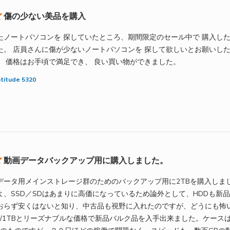
傷の少ない美品を購入
たノートパソコンを 探していたところ、期間限定のセール中で 購入し
た。 店員さんに傷が少ないノートパソコンを 探して欲しいとお願いした
read more abo
。 価格はお手頃で満足でき、 良い買い物ができました。
titude 5320
動画データバックアップ用に購入しました。
動画データ用メインストレージ群のためのバックアップ用に2TBを購入し
よ、SSD／SDはあまりに高価になっているため論外として、HDDも新
おらず安くはないと知り、中古品も視野に入れたのですが、どうにも怖
円程/1TBとリーズナブルな価格で新品バルク品を入手出来ました。ケース