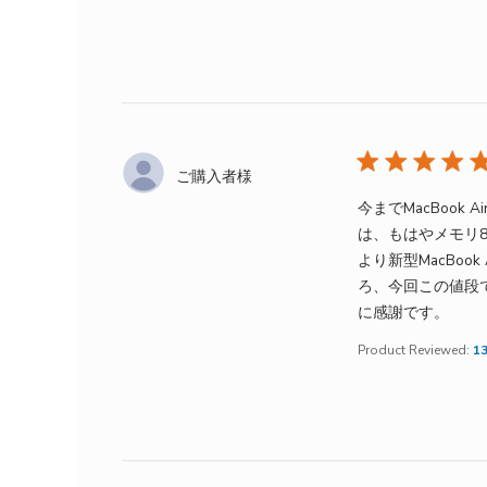
ご購入者様
今までMacBook
は、もはやメモリ8G
より新型MacBo
ろ、今回この値段でM
rea
に感謝です。
Product Reviewed:
1