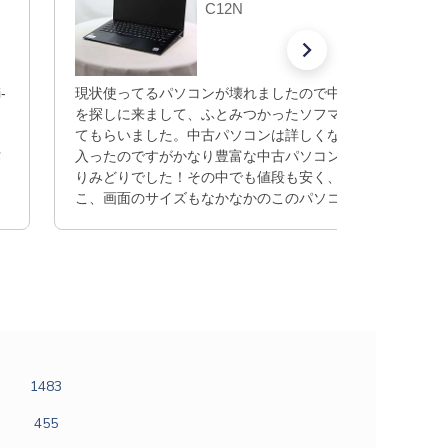
C12N
-
現状使ってるパソコンが壊れましたので中古のパソコン
を探しに来まして、ふとみつかったソフマップによらし
てもらいました。中古パソコンは詳しくなく、ふらっと
作
入ったのですがかなり豊富な中古パソコンの数でよりど
りみどりでした！その中でも値段も安く、性能もそこそ
こ、画面のサイズもなかなかのこのパソコンに出会い購
入しました。店員の方も丁寧に対応していただき疑問に
も答えてくれ、悩まずに購入できました！
1483
455