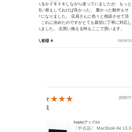
つ壊れるかドキドキしながら使っていましたが、もっと
早く買い替えしておけば良かった。 重かった動作もサ
クサクになりました。 店員さんに色々と相談させて頂
いて、これに決めたのですがとても親切に丁寧に対応し
てくれました。 次買い換える時もここで買います。
ご購入者様
8/26
08/06/26
6/7/22
2026/7/
大満足
Apple(アップル)
6-inch
〔中古品〕 MacBook Air 13.3-