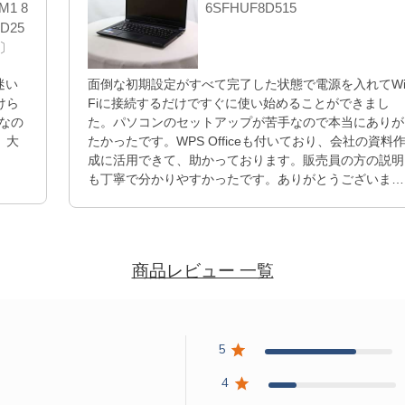
M1 8
6SFHUF8D515
D25
a〕
迷い
面倒な初期設定がすべて完了した状態で電源を入れてWi
けら
Fiに接続するだけですぐに使い始めることができまし
なの
た。パソコンのセットアップが苦手なので本当にありが
。大
たかったです。WPS Officeも付いており、会社の資料
成に活用できて、助かっております。販売員の方の説明
も丁寧で分かりやすかったです。ありがとうございまし
た。
商品レビュー 一覧
5
4