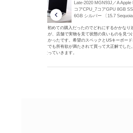
ple M4
Late-2020 MGN93J／A Apple 
GB SS
コアCPU_7コアGPU 8GB SS
.5 Seq
6GB シルバー 〔15.7 Sequoi
、性能や
Macは初めての購入だったのでどれにするかかなり
今の価格
ましたが、店舗で実物を見て状態の良いものを見つ
でした。
れて良かったです。希望のスペックとUSキーボード
で中古でも所有欲が満たされて買って大正解でした
切に使っていきます。