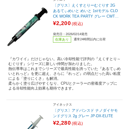
〔グリス〕えくすとりーむぐりす 2G
あるてぃめいと めいと 1stモデル CLO
CK WORK TEA PARTY グレー CWTP-
EG2GUM-L
¥2,200
(税込)
発売日：2026/02/14発売
在庫あり
通常24時間以内に出荷
『カワイイ』だけじゃない。高い冷却性能で評判の『えくすとり～
むぐりす』シリーズに新しい仲間が加わりました。
熱伝導率はこれまでシリーズで最高性能を誇っていた『あるてぃめ
いとれっど』を更に超え、さらに『れっど』の弱点だった高い粘度
による「塗りにくさ」も解消。
柔らかく塗り広げやすくなり、CPUとクーラーの密着度アップに
よる冷却性能向上効果も期待できます。
アイネックス
〔グリス〕アドバンスド ナノダイヤモ
ンドグリス 2g グレー JP-DX-ELITE
¥2,280
(税込)