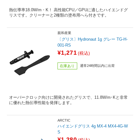
熱伝導率18.0W/m・K！ 高性能CPU／GPUに適したハイエンドグ
リスです。クリーナーと2種類の塗布用へら付きです。
親和産業
〔グリス〕Hydronaut 1g グレー TG-H-
001-RS
¥1,271
(税込)
在庫あり
通常24時間以内に出荷
オーバークロック向けに開発されたグリスで、11.8W/m･Kと非常
に優れた熱伝導性能を発揮します。
ARCTIC
ハイエンドグリス 4g MX-4 MX4-4G-W
S
¥1,280