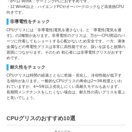
・8〜12 W/mK：ゲーミングPCにおすすめです。
・12 W/mK以上：ハイエンドPCやオーバークロックなど高発熱CPU
向きです。
非導電性をチェック
CPUグリスには「非導電性(電気を通さない)」と「導電性(電気を通
す)」の2種類があります。非導電性のグリスは、万が一CPU周辺のパ
ーツに付着してもショートする心配がないため安全です。一方、液体
金属などの導電性グリスは非常に高性能ですが、扱いを誤ると故障の
原因につながります。そのため 初心者には非導電性グリスがおすす
めです。
耐久性をチェック
CPUグリスは時間の経過とともに乾燥・劣化し、冷却性能が低下す
る傾向があります。一般的なCPUグリスの寿命は2〜3年程度といわ
れていますが、4〜5年以上劣化しにくい高耐久モデルもあります。
長期間メンテナンスをしたくない場合は、耐久性の高いグリスを選ぶ
と良いでしょう。
CPUグリスのおすすめ10選
タイムリー