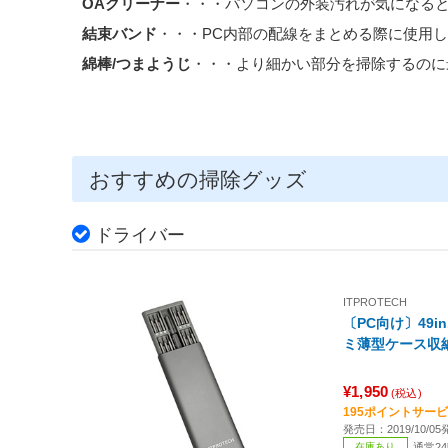
OAクリーナー
・・・パソコンの外装汚れが気になる
結束バンド
・・・PC内部の配線をまとめる際に使用
綿棒/つまようじ
・・・より細かい部分を掃除するのに
おすすめの掃除グッズ
ドライバー
ITPROTECH
〔PC向け〕49
¥1,950
(税込)
195ポイントサー
発売日：2019/10/05
在庫あり
通常2