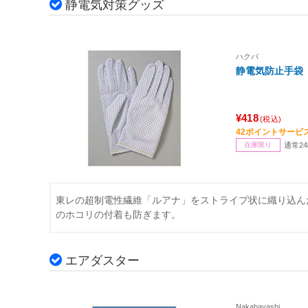
静電気対策グッズ
ハクバ
静電気防止手袋 
¥418
(税込)
42ポイントサービ
在庫限り
通常2
東レの超制電性繊維「ルアナ」をストライプ状に織り込ん
のホコリの付着も防ぎます。
エアダスター
Nakabayashi