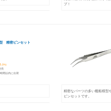
プ！
ル首型 精密ピンセット
ス
(5%)
発売
4時間以内に出荷
精密なパーツの多い艦船模型
ピンセットです。