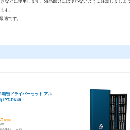
ときなどに使用します。液晶部分には使わないように注意しましょ
します。
最適です。
in1精密ドライバーセット アル
ミ薄型ケース収納 IPT-DK49
ビス
(10%)
発売
4時間以内に出荷