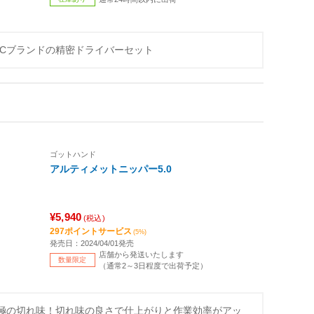
TICブランドの精密ドライバーセット
ゴットハンド
アルティメットニッパー5.0
¥5,940
(税込)
297ポイントサービス
(5%)
発売日：2024/04/01発売
店舗から発送いたします
数量限定
（通常2～3日程度で出荷予定）
究極の切れ味！切れ味の良さで仕上がりと作業効率がアッ