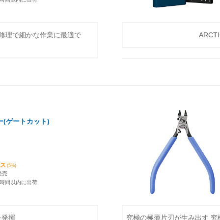
修理で細かな作業に最適で
ARC
(ゲートカット)
ビス
(5%)
発売
4時間以内に出荷
を発揮
究極の極薄片刃が生み出す 