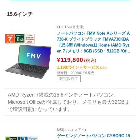
15.6インチ
FUJITSU(富士通）
ノートパソコン FMV Note Aシリーズ A
730-K ブライトブラック FMVA730KBA
［15.6型 /Windows11 Home /AMD Ryz
en 7 /メモリ：8GB /SSD：512GB /Offic
e Home and Business /日本語版キーボ
¥119,800
(税込)
ード /2026年1月モデル］
1,198ポイントサービス
(1%)
発売日：2026/01/01発売
限定数終了
AMD Ryzen 7搭載の15.6インチノートパソコン。
Microsoft Officeが付属しており、メモリも最大32GBま
で増設可能になっています。
MSI(エムエスアイ)
ゲーミングノートパソコン CYBORG 15