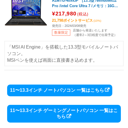
A1MTG-4099JP ［13.3型 /Windows11
Pro /intel Core Ultra 7 /メモリ：16GB /
SSD：512GB /日本語版キーボード /202
¥217,980
(税込)
4年3月モデル］
21,798ポイントサービス
(10%)
発売日：2024/03/08発売
店舗から発送いたします
数量限定
（通常2～3日程度で出荷予定）
「MSI AI Engine」を搭載した13.3型モバイルノートパ
ソコン。
MSIペンを使えば画面に直接書き込めます。
11〜13.3インチ ノートパソコン 一覧はこちら
11〜13.3インチ ゲーミングノートパソコン 一覧はこ
ちら