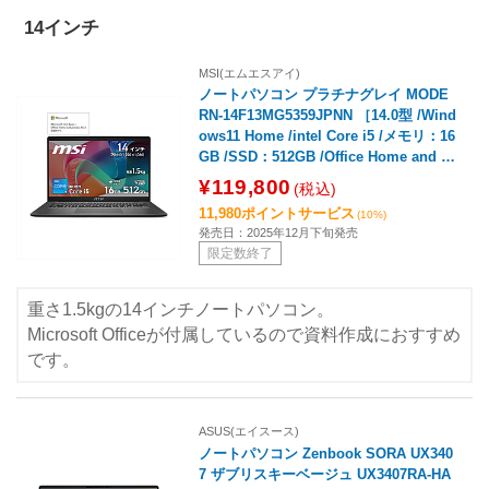
14インチ
MSI(エムエスアイ)
ノートパソコン プラチナグレイ MODE
RN-14F13MG5359JPNN ［14.0型 /Wind
ows11 Home /intel Core i5 /メモリ：16
GB /SSD：512GB /Office Home and B
usiness /日本語版キーボード /2025年12
¥119,800
(税込)
月モデル］
11,980ポイントサービス
(10%)
発売日：2025年12月下旬発売
限定数終了
重さ1.5kgの14インチノートパソコン。
Microsoft Officeが付属しているので資料作成におすすめ
です。
ASUS(エイスース)
ノートパソコン Zenbook SORA UX340
7 ザブリスキーベージュ UX3407RA-HA