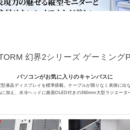
25万円～30万円
新界
20万円～25万円
幻界
20万円以下
幻界
新界2
影界
0Ti
TORM 幻界2シリーズ ゲーミング
パソコンがお気に入りのキャンバスに
チの縦型液晶ディスプレイを標準搭載。ケーブルが限りなく表側に出
晶に加え、水冷ヘッドに曲面OLED付きの360mm大型ラジエー