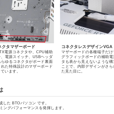
ネクタマザーボード
コネクタレスデザインVGA
TX電源コネクタや、CPU補助
マザーボードの各種端子だけ
ン、電源スイッチ、USBヘッダ
グラフィックボードの補助電
あらゆるコネクタがボード裏面
タも表から見えないような構
された特殊設計のマザーボード
ことで、内部デザインがさら
しています。
た見た目に。
は
で構成した BTOパソコン です。
ーミングパフォーマンスを発揮します。