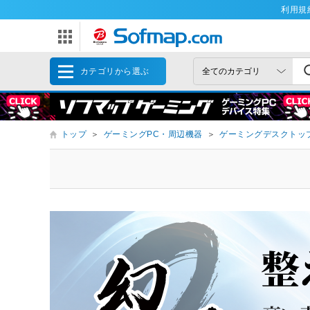
利用規
カテゴリから選ぶ
トップ
＞
ゲーミングPC・周辺機器
＞
ゲーミングデスクトッ
CPUから探す
GPUから探す
Core Ultra 9
RTX5090
Core Ultra 7
RTX5080
Core Ultra 5
RTX5070Ti