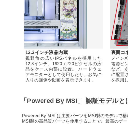
12.3インチ液晶内蔵
裏面コ
視野角の広いIPSパネルを採用した
メインA
12.3インチ、1920ｘ720ピクセルの液
電源ピ
晶をケース内部に設置。 ハードウェ
など、
アモニターとして使用したり、お気に
に配置
入りの画像や動画を表示できます。
を採用
「Powered By MSI」 認証モデルと
Powered By MSI は主要パーツをMSI製のモデル
MSI製の高品質パーツを使用することで、最高のゲ