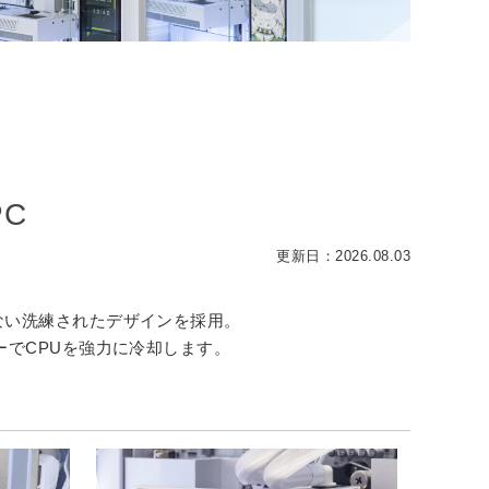
MSI
2
DELL
mouse
2
幻界
幻界2
PC
更新日：2026.08.03
ない洗練されたデザインを採用。
ターでCPUを強力に冷却します。