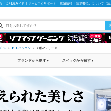
約
|
ご利用ガイド
|
サービス＆サポート
|
店舗情報
|
請求書払いについて（法
プPC
＞
BTOパソコン
＞
幻界2シリーズ
ブランドから探す▼
スペックから探す▼
価格帯から探す
メモリ容量から探す
製品シ
16GB
50万円以上
SG
32GB
40万円～50万円
流界
64GB
30万円～40万円
影界