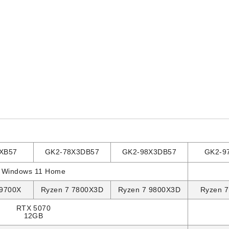
XB57
GK2-78X3DB57
GK2-98X3DB57
GK2-9
Windows 11 Home
 9700X
Ryzen 7 7800X3D
Ryzen 7 9800X3D
Ryzen 7
RTX 5070
12GB