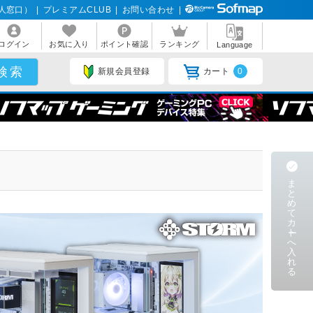
人窓口）
|
プレミアムCLUB
|
お問い合わせ
|
ログイン
お気に入り
ポイント確認
ランキング
Language
新規会員登録
カート
0
ま
と
め
て
カ
ト
リーズから探す
メーカーから探す
へ
入
STORM
シリーズ
れ
る
OZgaming
2
ASUS