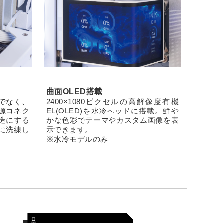
曲面OLED搭載
でなく、
2400×1080ピクセルの高解像度有機
源コネク
EL(OLED)を水冷ヘッドに搭載。鮮や
造にする
かな色彩でテーマやカスタム画像を表
に洗練し
示できます。
※水冷モデルのみ