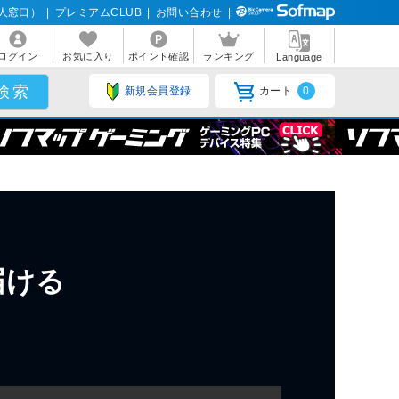
人窓口）
|
プレミアムCLUB
|
お問い合わせ
|
ログイン
お気に入り
ポイント確認
ランキング
Language
新規会員登録
カート
0
届ける