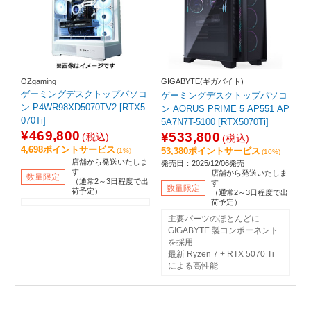
OZgaming
GIGABYTE(ギガバイト)
ゲーミングデスクトップパソコ
ゲーミングデスクトップパソコ
ン P4WR98XD5070TV2 [RTX5
ン AORUS PRIME 5 AP551 AP
070Ti]
5A7N7T-5100 [RTX5070Ti]
¥469,800
¥533,800
(税込)
(税込)
4,698ポイントサービス
53,380ポイントサービス
(1%)
(10%)
店舗から発送いたしま
発売日：2025/12/06発売
す
店舗から発送いたしま
数量限定
（通常2～3日程度で出
す
数量限定
荷予定）
（通常2～3日程度で出
荷予定）
主要パーツのほとんどに
GIGABYTE 製コンポーネント
を採用
最新 Ryzen 7 + RTX 5070 Ti
による高性能