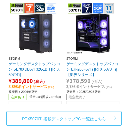
STORM
STORM
ゲーミングデスクトップパソコ
ゲーミングデスクトップパソコ
ン SL78XDB57T32G1BH [RTX
ン EK-265F57Ti [RTX 5070 Ti]
5070Ti]
【影界シリーズ】
¥389,800
¥378,590
(税込)
(税込)
3,898ポイントサービス
3,786ポイントサービス
(1%)
(1%)
発売日：2026年発売
発売日：2025/02/27発売
在庫あり
通常24時間以内に出荷
限定数終了
RTX5070Ti 搭載デスクトップPC 一覧はこちら