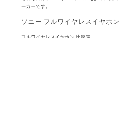
ーカーです。
ソニー フルワイヤレスイヤホン
フルワイヤレスイヤホン 比較表
WF-1000XM6
画像
¥39,600
(税込)
価格
ノイズキャンセリング
◎
ハイレゾワイヤレス
○