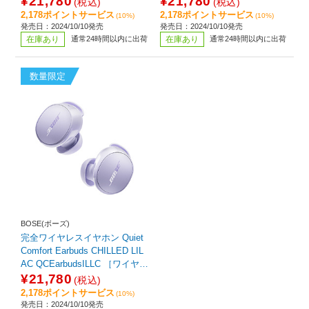
¥21,780
¥21,780
(税込)
(税込)
セリング対応 /Bluetooth対応］
ズキャンセリング対応 /Bluetoo
2,178ポイントサービス
2,178ポイントサービス
(10%)
(10%)
th対応］
発売日：2024/10/10発売
発売日：2024/10/10発売
在庫あり
通常24時間以内に出荷
在庫あり
通常24時間以内に出荷
数量限定
BOSE(ボーズ)
完全ワイヤレスイヤホン Quiet
Comfort Earbuds CHILLED LIL
AC QCEarbudsILLC ［ワイヤレ
ス(左右分離) /カナル型 /ノイズ
¥21,780
(税込)
キャンセリング対応 /Bluetooth
2,178ポイントサービス
(10%)
対応］
発売日：2024/10/10発売