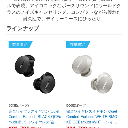
ルで表現。アイコニックなボーズサウンドにワールドク
ラスのノイズキャンセリング。コンパクトながら優れた
耐久性で、デイリーユースにぴったり。
ラインナップ
数量限定
数量限定
BOSE(ボーズ)
BOSE(ボーズ)
完全ワイヤレスイヤホン Quiet
完全ワイヤレスイヤホン Quiet
Comfort Earbuds BLACK QCEa
Comfort Earbuds WHITE SMO
rbudsIBLK ［ワイヤレス(左右
KE QCEarbudsIWHT ［ワイヤ
分離) /カナル型 /ノイズキャン
レス(左右分離) /カナル型 /ノイ