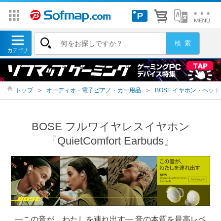
トップ
＞
オーディオ・電子ピアノ・カー用品
＞
BOSE イヤホン・ヘッ
BOSE フルワイヤレスイヤホン
『QuietComfort Earbuds』
―この音が、わたしを連れ出す― 音の本質を最高レベ