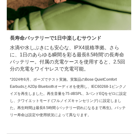
長寿命バッテリーで1日中楽しむサウンド
水滴や水しぶきにも安心な、IPX4規格準拠。さら
に、1日のあらゆる瞬間を彩る最長8.5時間
*
の長寿命
バッテリー。付属の充電ケースを使用すると、2.5回
分の充電をワイヤレスで充電可能。
*2024年6月、ボーズでテスト実施。実製品のBose QuietComfort
EarbudsとA2Dp Bluetoothオーディオを使用し、IEC60268-1ピンクノ
イズを再生しました。再生音量を75 dBSPL、3バンドEQをゼロに設定
し、クワイエットモード (フルノイズキャンセリング) に設定しまし
た。再生時間は最長8.5時間 (バッテリー切れになるまで再生)。バッテ
リー寿命は設定や使用状況によって異なります。