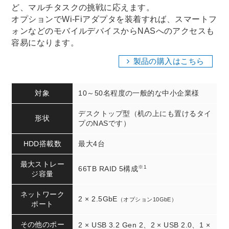
ど、マルチタスクの挑戦に応えます。
オプションでWi-Fiアダプタを装着すれば、スマートフ
ォンなどのモバイルデバイスからNASへのアクセスも
容易になります。
製品の購入はこちら
対象
10～50名程度の一般的な中小企業様
デスクトップ型（机の上にも置けるタイ
形状
プのNASです）
HDD搭載数
最大4台
最大ストレー
※1
66TB RAID 5構成
ジ容量
ネットワーク
2 × 2.5GbE
（オプション10GbE）
ポート
その他のポー
2 × USB 3.2 Gen 2、2 × USB 2.0、1 ×