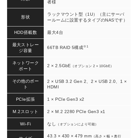
者様
ラックマウント型（1U）（主にサーバ
形状
ールームに設置するタイプのNASです）
HDD搭載数
最大4台
最大ストレー
※1
66TB RAID 5構成
ジ容量
ネットワーク
2 × 2.5GbE
（オプション 2 × 10GbE）
ポート
その他のポー
2 × USB 3.2 Gen 2、2 × USB 2.0、1 ×
ト
HDMI
PCIe拡張
1 × PCIe Gen3 x2
M.2スロット
2 × M.2 2280 PCIe Gen3 x1
Wi-Fi
なし
（オプションにより可能）
43.3 × 430 × 479 mm
（高さ × 幅 × 奥行